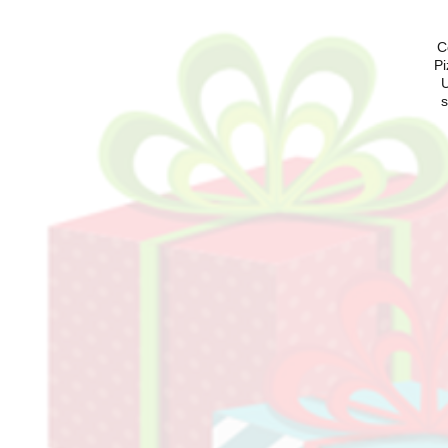
C
Pi
U
s