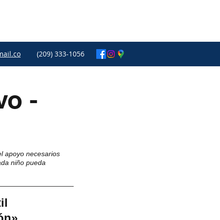
ail.co
(209) 333-1056
vo -
el apoyo necesarios
cada niño pueda
il
ón»