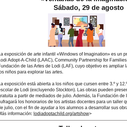
Sábado, 29 de agosto
La exposición de arte infantil «Windows of Imagination» es un p
Lodi Adopt-A-Child (LAAC), Community Partnership for Families
Fundación de las Artes de Lodi (LAF), cuyo objetivo es ampliar 
os niños para explorar las artes.
a exposición está abierta a los niños que cursen entre 3.º y 12.º 
escolar de Lodi (excluyendo Stockton). Las obras pueden prese
gratuita a partir de mediados de julio. Además, la Fundación de 
ufragará los honorarios de los artistas docentes para un taller 
e julio, con el fin de ayudar a los alumnos a desarrollar sus obr
Más información:
lodiadoptachild.org/artshow
>