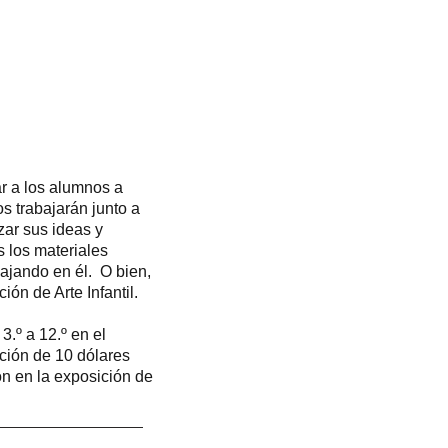
ar a los alumnos a
os trabajarán junto a
zar sus ideas y
 los materiales
bajando en él. O bien,
ón de Arte Infantil.
3.º a 12.º en el
ación de 10 dólares
ón en la exposición de