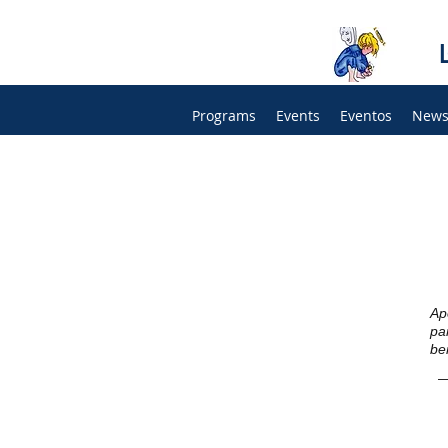
Programs
Events
Eventos
News
Ap
pa
be