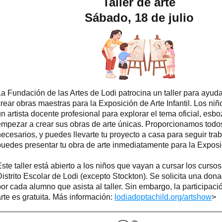
Taller de arte
Sábado, 18 de julio
La Fundación de las Artes de Lodi patrocina un taller para ayud
rear obras maestras para la Exposición de Arte Infantil. Los niñ
n artista docente profesional para explorar el tema oficial, esbo
empezar a crear sus obras de arte únicas. Proporcionamos todos
necesarios, y puedes llevarte tu proyecto a casa para seguir tra
puedes presentar tu obra de arte inmediatamente para la Exposici
ste taller está abierto a los niños que vayan a cursar los cursos 
Distrito Escolar de Lodi (excepto Stockton). Se solicita una don
or cada alumno que asista al taller. Sin embargo, la participaci
rte es gratuita. Más información:
lodiadoptachild.org/artshow
>