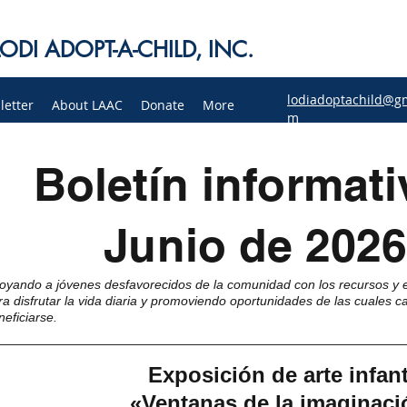
LODI ADOPT-A-CHILD, INC.
lodiadoptachild@gm
letter
About LAAC
Donate
More
m
Boletín informati
Junio de 2026
oyando a jóvenes desfavorecidos de la comunidad con los recursos y 
ra disfrutar la vida diaria y promoviendo oportunidades de las cuales 
neficiarse.
Exposición de arte infant
«Ventanas de la imaginaci