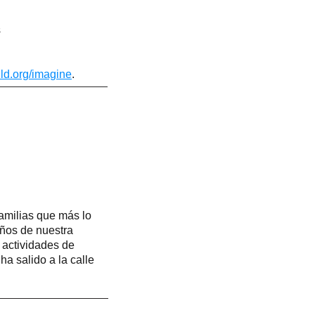
s
ld.org/imagine
.
familias que más lo
iños de nuestra
 actividades de
a salido a la calle